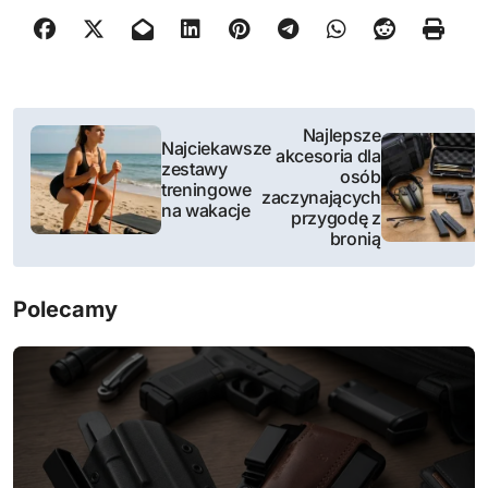
N
Najlepsze
Najciekawsze
akcesoria dla
a
zestawy
osób
treningowe
zaczynających
w
na wakacje
przygodę z
bronią
i
g
Polecamy
a
c
j
a