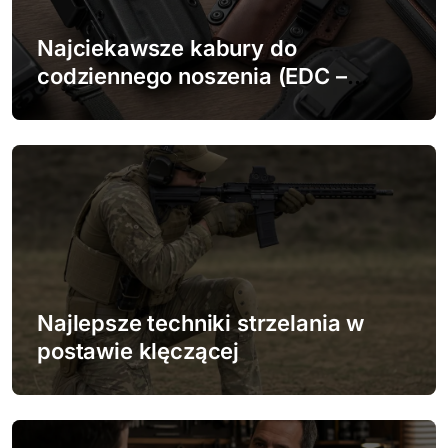
w
Najciekawsze kabury do
p
codziennego noszenia (EDC –
zgodnie z przepisami)
i
s
u
Najlepsze techniki strzelania w
postawie klęczącej