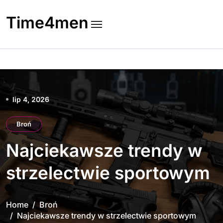
Skip
to
Time4men
content
lip 4, 2026
Broń
Najciekawsze trendy w
strzelectwie sportowym
Home
Broń
Najciekawsze trendy w strzelectwie sportowym