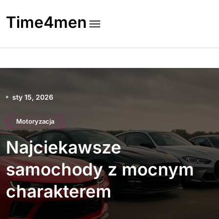
Skip
to
Time4men
content
sty 15, 2026
Motoryzacja
Najciekawsze
samochody z mocnym
charakterem