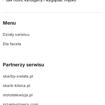
Jak nosić kardigany i wyglądać męsko
Menu
Działy serwisu
Dla faceta
Partnerzy serwisu
skarby-swiata.pl
skarb-kibica.pl
mototelewizja.pl
przemyslowcy.com