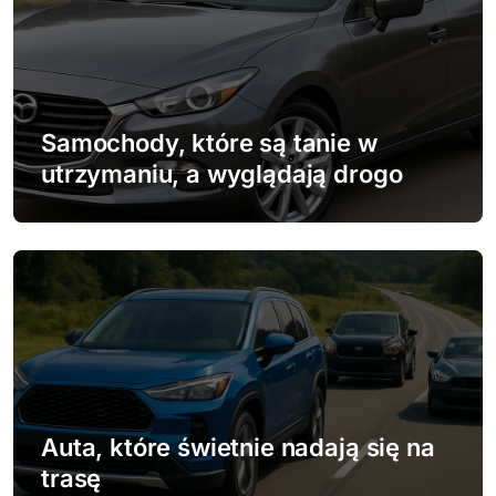
c
j
a
w
Samochody, które są tanie w
utrzymaniu, a wyglądają drogo
p
i
s
u
Auta, które świetnie nadają się na
trasę