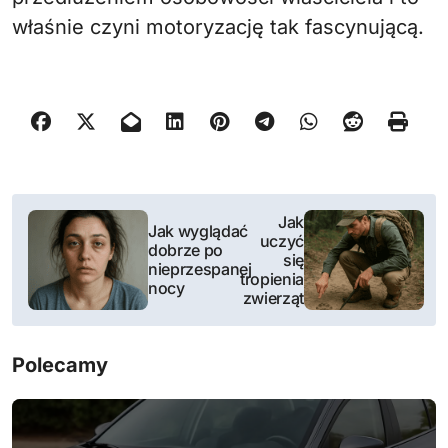
właśnie czyni motoryzację tak fascynującą.
N
Jak
Jak wyglądać
uczyć
a
dobrze po
się
nieprzespanej
tropienia
w
nocy
zwierząt
i
Polecamy
g
a