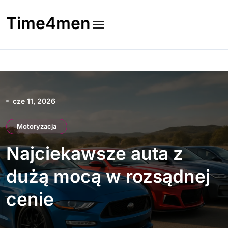
Skip
to
Time4men
content
cze 11, 2026
Motoryzacja
Najciekawsze auta z
dużą mocą w rozsądnej
cenie