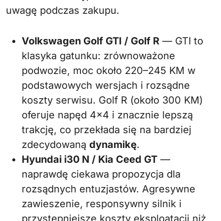
uwagę podczas zakupu.
Volkswagen Golf GTI / Golf R
— GTI to
klasyka gatunku: zrównoważone
podwozie, moc około 220–245 KM w
podstawowych wersjach i rozsądne
koszty serwisu. Golf R (około 300 KM)
oferuje napęd 4×4 i znacznie lepszą
trakcję, co przekłada się na bardziej
zdecydowaną
dynamikę
.
Hyundai i30 N / Kia Ceed GT
—
naprawdę ciekawa propozycja dla
rozsądnych entuzjastów. Agresywne
zawieszenie, responsywny silnik i
przystępniejsze koszty eksploatacji niż