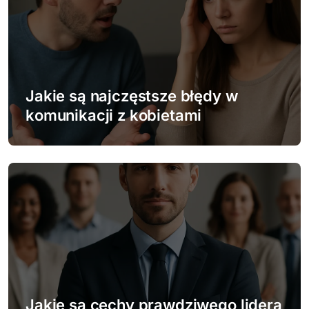
c
j
a
w
Jakie są najczęstsze błędy w
p
komunikacji z kobietami
i
s
u
Jakie są cechy prawdziwego lidera