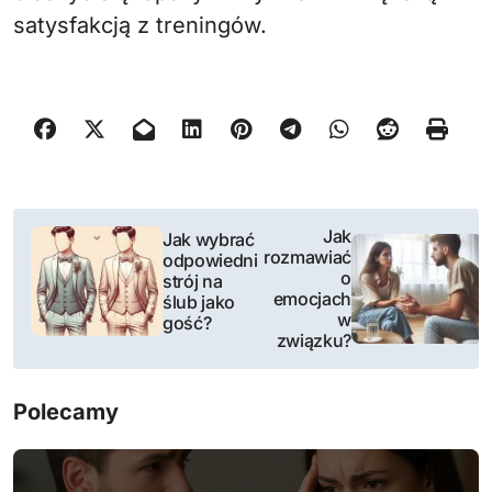
satysfakcją z treningów.
N
Jak
Jak wybrać
rozmawiać
odpowiedni
a
o
strój na
emocjach
ślub jako
w
w
gość?
związku?
i
g
Polecamy
a