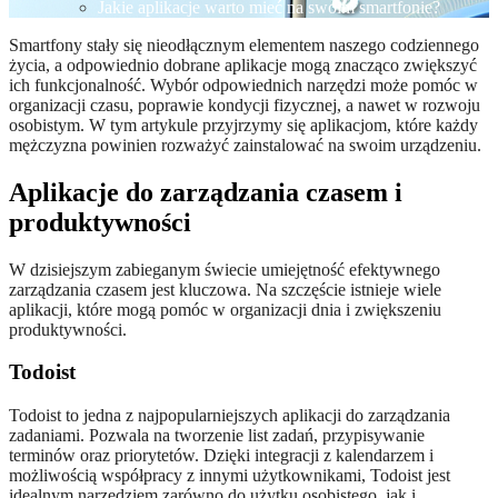
Jakie aplikacje warto mieć na swoim smartfonie?
Smartfony stały się nieodłącznym elementem naszego codziennego
życia, a odpowiednio dobrane aplikacje mogą znacząco zwiększyć
ich funkcjonalność. Wybór odpowiednich narzędzi może pomóc w
organizacji czasu, poprawie kondycji fizycznej, a nawet w rozwoju
osobistym. W tym artykule przyjrzymy się aplikacjom, które każdy
mężczyzna powinien rozważyć zainstalować na swoim urządzeniu.
Aplikacje do zarządzania czasem i
produktywności
W dzisiejszym zabieganym świecie umiejętność efektywnego
zarządzania czasem jest kluczowa. Na szczęście istnieje wiele
aplikacji, które mogą pomóc w organizacji dnia i zwiększeniu
produktywności.
Todoist
Todoist to jedna z najpopularniejszych aplikacji do zarządzania
zadaniami. Pozwala na tworzenie list zadań, przypisywanie
terminów oraz priorytetów. Dzięki integracji z kalendarzem i
możliwością współpracy z innymi użytkownikami, Todoist jest
idealnym narzędziem zarówno do użytku osobistego, jak i