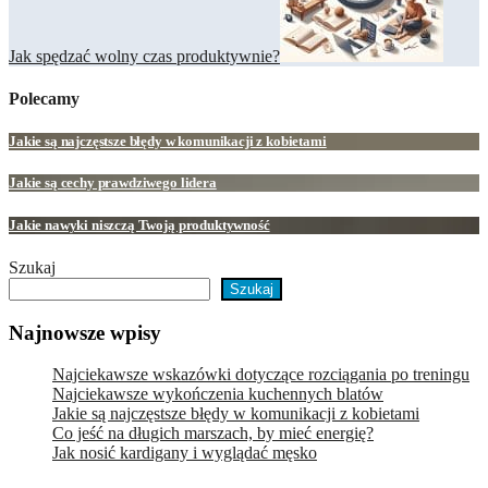
Jak spędzać wolny czas produktywnie?
Polecamy
Jakie są najczęstsze błędy w komunikacji z kobietami
Jakie są cechy prawdziwego lidera
Jakie nawyki niszczą Twoją produktywność
Szukaj
Szukaj
Najnowsze wpisy
Najciekawsze wskazówki dotyczące rozciągania po treningu
Najciekawsze wykończenia kuchennych blatów
Jakie są najczęstsze błędy w komunikacji z kobietami
Co jeść na długich marszach, by mieć energię?
Jak nosić kardigany i wyglądać męsko