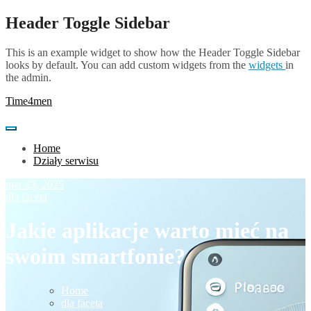
Skip
Header Toggle Sidebar
to
content
This is an example widget to show how the Header Toggle Sidebar
looks by default. You can add custom widgets from the
widgets
in
the admin.
Time4men
Home
Działy serwisu
mar 23, 2025
dla faceta
Jakie aplikacje warto mieć na
swoim smartfonie?
Home
dla faceta