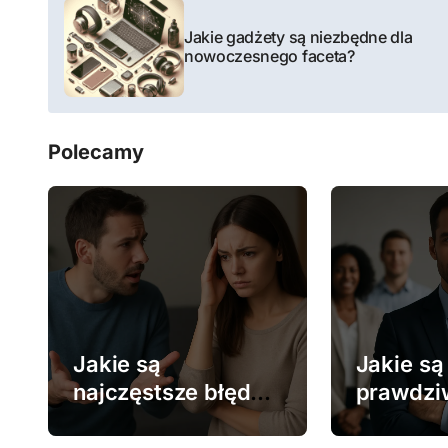
N
a
Jakie gadżety są niezbędne dla
nowoczesnego faceta?
w
i
Polecamy
g
a
c
j
a
w
Jakie są
Jakie są
najczęstsze błędy
prawdzi
p
w komunikacji z