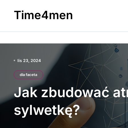
Skip
to
Time4men
content
lis 23, 2024
dla faceta
Jak zbudować at
sylwetkę?