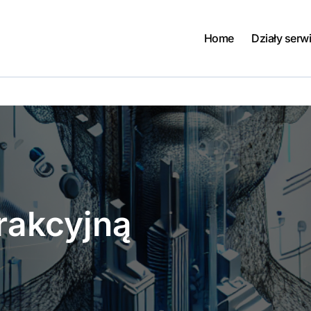
Home
Działy serw
rakcyjną