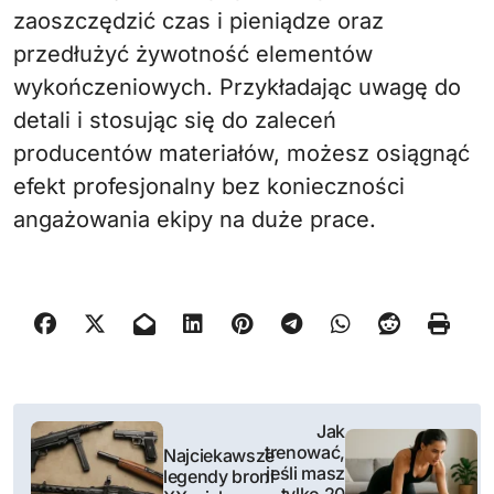
zaoszczędzić czas i pieniądze oraz
przedłużyć żywotność elementów
wykończeniowych. Przykładając uwagę do
detali i stosując się do zaleceń
producentów materiałów, możesz osiągnąć
efekt profesjonalny bez konieczności
angażowania ekipy na duże prace.
N
Jak
trenować,
Najciekawsze
a
jeśli masz
legendy broni