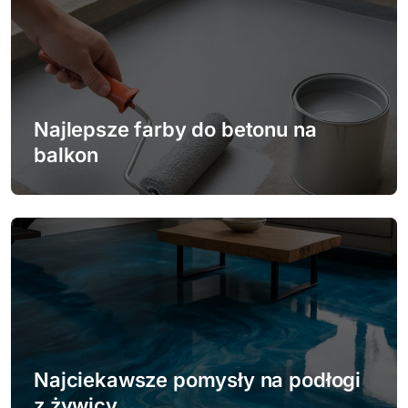
u
Najlepsze farby do betonu na
balkon
Najciekawsze pomysły na podłogi
z żywicy