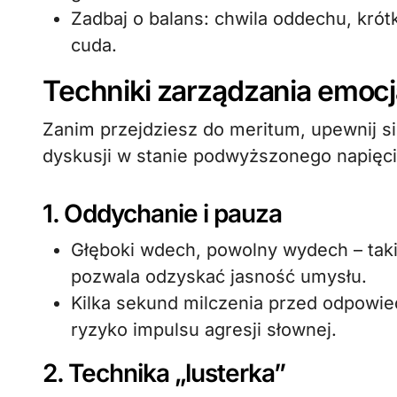
Zadbaj o balans: chwila oddechu, krót
cuda.
Techniki zarządzania emoc
Zanim przejdziesz do meritum, upewnij s
dyskusji w stanie podwyższonego napięc
1. Oddychanie i pauza
Głęboki wdech, powolny wydech – taki
pozwala odzyskać jasność umysłu.
Kilka sekund milczenia przed odpowied
ryzyko impulsu agresji słownej.
2. Technika „lusterka”