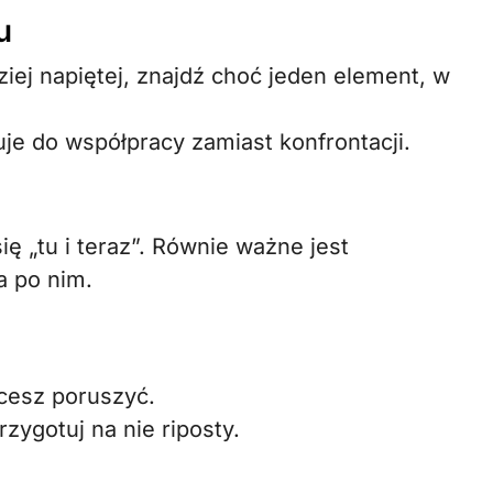
u
iej napiętej, znajdź choć jeden element, w
je do współpracy zamiast konfrontacji.
ię „tu i teraz”. Równie ważne jest
a po nim.
hcesz poruszyć.
zygotuj na nie riposty.