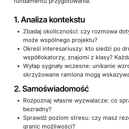
fundamentu przygotowania.
1. Analiza kontekstu
Zbadaj okoliczności: czy rozmowa do
może wspólnego projektu?
Określ interesariuszy: kto siedzi po dr
współlokatorzy, znajomi z klasy? Każ
Wyłap sygnały wczesne: unikanie wzr
skrzyżowane ramiona mogą wskazywa
2. Samoświadomość
Rozpoznaj własne wyzwalacze: co spra
bezradny?
Sprawdź poziom stresu: czy masz rezer
granic możliwości?