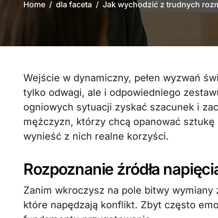
Home
dla faceta
Jak wychodzić z trudnych roz
Wejście w dynamiczny, pełen wyzwań świat męskiej komunikacji z klasą wymaga nie
tylko odwagi, ale i odpowiedniego zestaw
ogniowych sytuacji zyskać szacunek i za
mężczyzn, którzy chcą opanować sztukę 
wynieść z nich realne korzyści.
Rozpoznanie źródła napięci
Zanim wkroczysz na pole bitwy wymiany z
które napędzają konflikt. Zbyt często emo