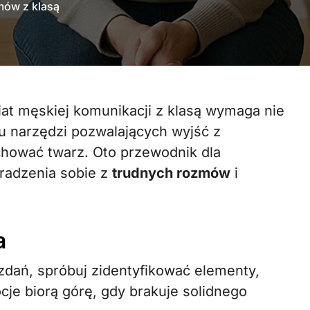
mów z klasą
u narzędzi pozwalających wyjść z
chować twarz. Oto przewodnik dla
radzenia sobie z
trudnych rozmów
i
a
dań, spróbuj zidentyfikować elementy,
cje biorą górę, gdy brakuje solidnego