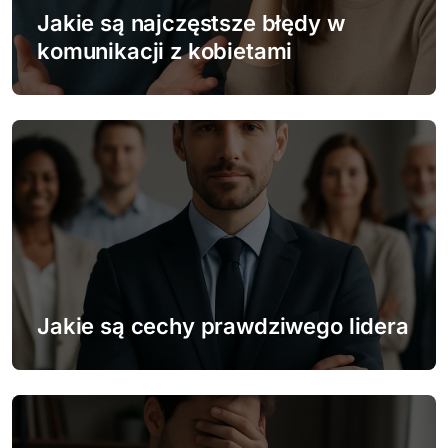
w
Jakie są najczęstsze błędy w
p
komunikacji z kobietami
i
s
u
Jakie są cechy prawdziwego lidera