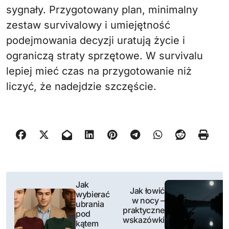
sygnały. Przygotowany plan, minimalny
zestaw survivalowy i umiejętność
podejmowania decyzji uratują życie i
ograniczą straty sprzętowe. W survivalu
lepiej mieć czas na przygotowanie niż
liczyć, że nadejdzie szczęście.
N
Jak
Jak łowić
wybierać
a
w nocy –
ubrania
praktyczne
pod
w
wskazówki
kątem