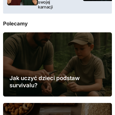
swojej
i
karnacji
g
Polecamy
a
c
j
a
w
Jak uczyć dzieci podstaw
p
survivalu?
i
s
u