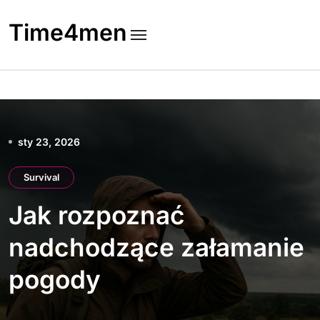
Skip
to
Time4men
content
sty 23, 2026
Survival
Jak rozpoznać
nadchodzące załamanie
pogody