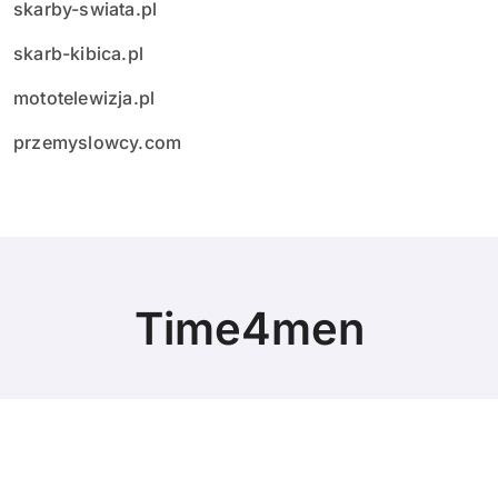
skarby-swiata.pl
skarb-kibica.pl
mototelewizja.pl
przemyslowcy.com
Time4men
© Copyright 2024 All Rights Reserved.