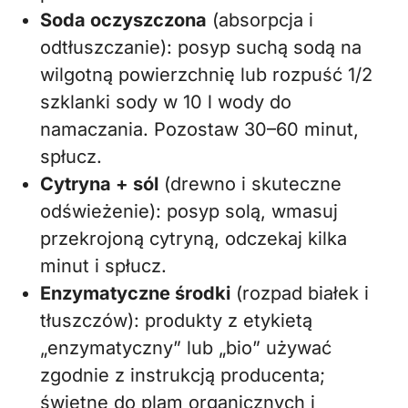
Soda oczyszczona
(absorpcja i
odtłuszczanie): posyp suchą sodą na
wilgotną powierzchnię lub rozpuść 1/2
szklanki sody w 10 l wody do
namaczania. Pozostaw 30–60 minut,
spłucz.
Cytryna + sól
(drewno i skuteczne
odświeżenie): posyp solą, wmasuj
przekrojoną cytryną, odczekaj kilka
minut i spłucz.
Enzymatyczne środki
(rozpad białek i
tłuszczów): produkty z etykietą
„enzymatyczny” lub „bio” używać
zgodnie z instrukcją producenta;
świetne do plam organicznych i