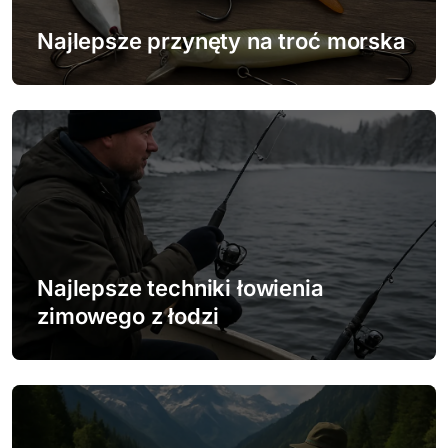
w
Najlepsze przynęty na troć morska
p
i
s
u
Najlepsze techniki łowienia
zimowego z łodzi