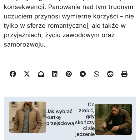
konsekwencji. Panowanie nad tym trudnym
uczuciem przynosi wymierne korzyści – nie
tylko w sferze romantycznej, ale także w
przyjaźniach, życiu zawodowym oraz
samorozwoju.
N
Co
zrobić,
Jak wybrać
a
gdy
kurtkę
skończy
przejściową
w
ci się
jedzenie