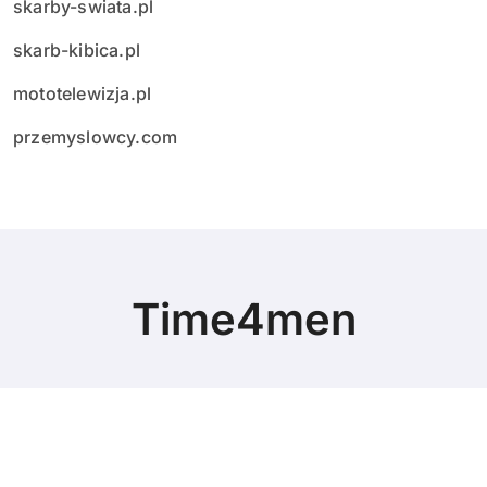
skarby-swiata.pl
skarb-kibica.pl
mototelewizja.pl
przemyslowcy.com
Time4men
© Copyright 2024 All Rights Reserved.