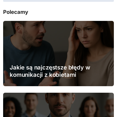
i
g
Polecamy
a
c
j
a
w
Jakie są najczęstsze błędy w
p
komunikacji z kobietami
i
s
u