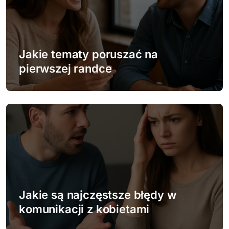
j
a
w
Jakie tematy poruszać na
pierwszej randce
p
i
s
u
Jakie są najczęstsze błędy w
komunikacji z kobietami