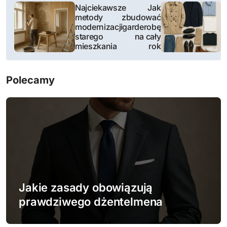
N
Najciekawsze
Jak
metody
zbudować
a
modernizacji
garderobę
starego
na cały
w
mieszkania
rok
i
Polecamy
g
a
c
j
a
w
Jakie zasady obowiązują
prawdziwego dżentelmena
p