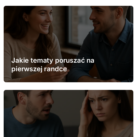
i
s
u
Jakie tematy poruszać na
pierwszej randce