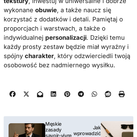
tekstury
, inwestuj w uniwersalne i dobrze
wykonane
obuwie
, a także naucz się
korzystać z dodatków i detali. Pamiętaj o
proporcjach i warstwach, a także o
indywidualnej
personalizacji
. Dzięki temu
każdy prosty zestaw będzie miał wyraźny i
spójny
charakter
, który odzwierciedli twoją
osobowość bez nadmiernego wysiłku.
N
Męskie
Jak
zasady
a
wprowadzić
savoir-vivre