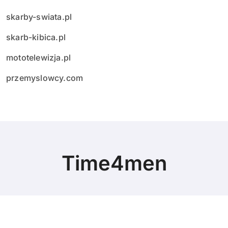
skarby-swiata.pl
skarb-kibica.pl
mototelewizja.pl
przemyslowcy.com
Time4men
© Copyright 2024 All Rights Reserved.