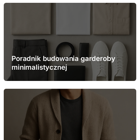
a
c
j
a
w
Poradnik budowania garderoby
minimalistycznej
p
i
s
u