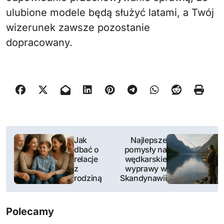
ulubione modele będą służyć latami, a Twój
wizerunek zawsze pozostanie
dopracowany.
N
Jak
Najlepsze
dbać o
pomysły na
a
relacje
wędkarskie
z
wyprawy w
w
rodziną
Skandynawii
i
Polecamy
g