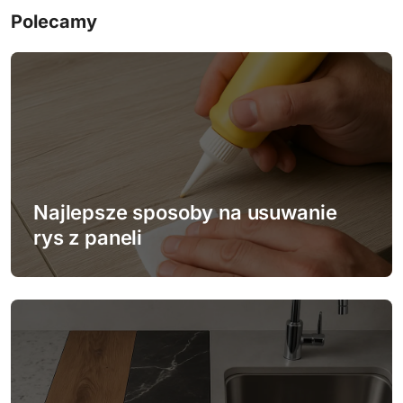
Polecamy
g
a
c
j
a
w
Najlepsze sposoby na usuwanie
rys z paneli
p
i
s
u