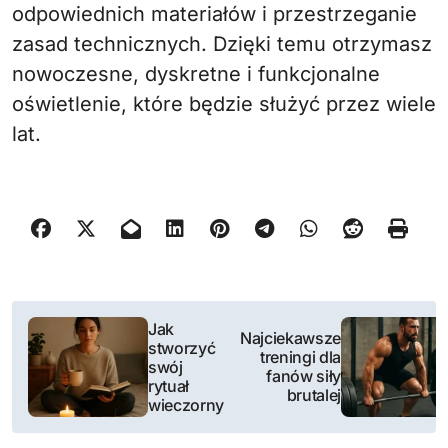
odpowiednich materiałów i przestrzeganie
zasad technicznych. Dzięki temu otrzymasz
nowoczesne, dyskretne i funkcjonalne
oświetlenie, które będzie służyć przez wiele
lat.
N
Jak
Najciekawsze
stworzyć
a
treningi dla
swój
fanów siły
rytuał
w
brutalej
wieczorny
i