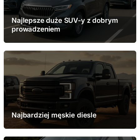
a
w
Najlepsze duże SUV-y z dobrym
prowadzeniem
p
i
s
u
Najbardziej męskie diesle