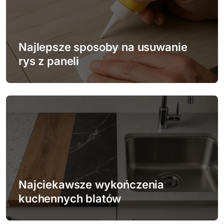
j
a
w
Najlepsze sposoby na usuwanie
rys z paneli
p
i
s
u
Najciekawsze wykończenia
kuchennych blatów