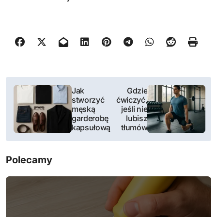
N
Jak
Gdzie
stworzyć
ćwiczyć,
a
męską
jeśli nie
garderobę
lubisz
w
kapsułową
tłumów
i
Polecamy
g
a
c