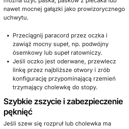
można użyć paska, pasków z plecaka lub
nawet mocnej gałązki jako prowizorycznego
uchwytu.
Przeciągnij paracord przez oczka i
zawiąż mocny supeł, np. podwójny
ósemkowy lub supeł ratowniczy.
Jeśli oczko jest oderwane, przewlecz
linkę przez najbliższe otwory i zrób
konfigurację przypominającą rzemień
trzymający cholewkę do stopy.
Szybkie zszycie i zabezpieczenie
pęknięć
Jeśli szew się rozpruł lub cholewka ma