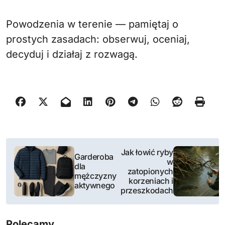
Powodzenia w terenie — pamiętaj o
prostych zasadach: obserwuj, oceniaj,
decyduj i działaj z rozwagą.
N
Jak łowić ryby
Garderoba
w
a
dla
zatopionych
mężczyzny
korzeniach i
w
aktywnego
przeszkodach
i
Polecamy