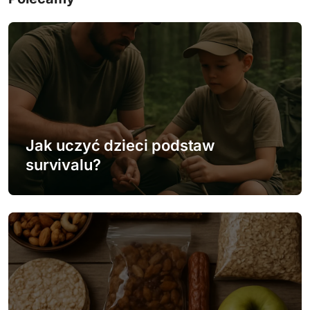
g
a
c
j
a
w
Jak uczyć dzieci podstaw
survivalu?
p
i
s
u