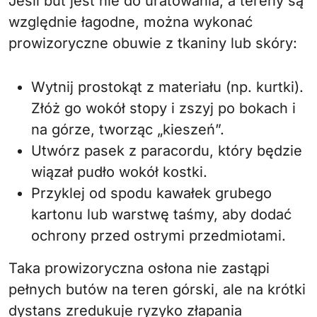
Jeśli but jest nie do uratowania, a tereny są
względnie łagodne, można wykonać
prowizoryczne obuwie z tkaniny lub skóry:
Wytnij prostokąt z materiału (np. kurtki).
Złóż go wokół stopy i zszyj po bokach i
na górze, tworząc „kieszeń”.
Utwórz pasek z paracordu, który będzie
wiązał pudło wokół kostki.
Przyklej od spodu kawałek grubego
kartonu lub warstwę taśmy, aby dodać
ochrony przed ostrymi przedmiotami.
Taka prowizoryczna osłona nie zastąpi
pełnych butów na teren górski, ale na krótki
dystans zredukuje ryzyko złapania