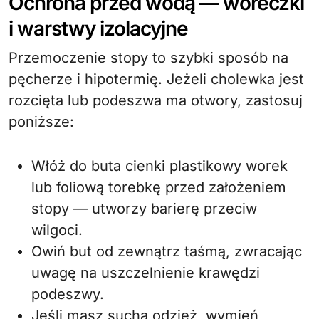
Ochrona przed wodą — woreczki
i warstwy izolacyjne
Przemoczenie stopy to szybki sposób na
pęcherze i hipotermię. Jeżeli cholewka jest
rozcięta lub podeszwa ma otwory, zastosuj
poniższe:
Włóż do buta cienki plastikowy worek
lub foliową torebkę przed założeniem
stopy — utworzy barierę przeciw
wilgoci.
Owiń but od zewnątrz taśmą, zwracając
uwagę na uszczelnienie krawędzi
podeszwy.
Jeśli masz suchą odzież, wymień