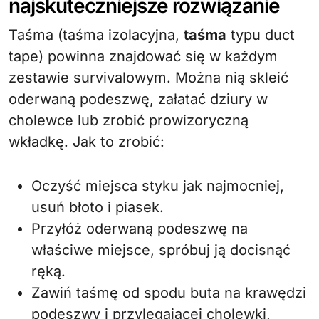
najskuteczniejsze rozwiązanie
Taśma (taśma izolacyjna,
taśma
typu duct
tape) powinna znajdować się w każdym
zestawie survivalowym. Można nią skleić
oderwaną podeszwę, załatać dziury w
cholewce lub zrobić prowizoryczną
wkładkę. Jak to zrobić:
Oczyść miejsca styku jak najmocniej,
usuń błoto i piasek.
Przyłóż oderwaną podeszwę na
właściwe miejsce, spróbuj ją docisnąć
ręką.
Zawiń taśmę od spodu buta na krawędzi
podeszwy i przylegającej cholewki,