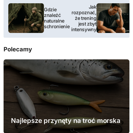
N
Jak
Gdzie
rozpoznać,
a
znaleźć
że trening
naturalne
jest zbyt
w
schronienie
intensywny
i
Polecamy
g
a
c
j
a
w
Najlepsze przynęty na troć morska
p