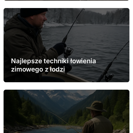
i
s
u
Najlepsze techniki łowienia
zimowego z łodzi