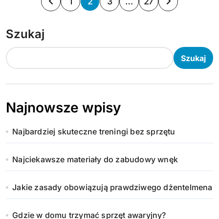
S
1
2
3
…
27
t
Szukaj
r
o
Szukaj
n
i
Najnowsze wpisy
c
Najbardziej skuteczne treningi bez sprzętu
o
w
Najciekawsze materiały do zabudowy wnęk
a
Jakie zasady obowiązują prawdziwego dżentelmena
n
Gdzie w domu trzymać sprzęt awaryjny?