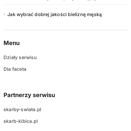
i
e
Jak wybrać dobrej jakości bieliznę męską
w
p
Menu
i
Działy serwisu
s
Dla faceta
ó
w
Partnerzy serwisu
skarby-swiata.pl
skarb-kibica.pl