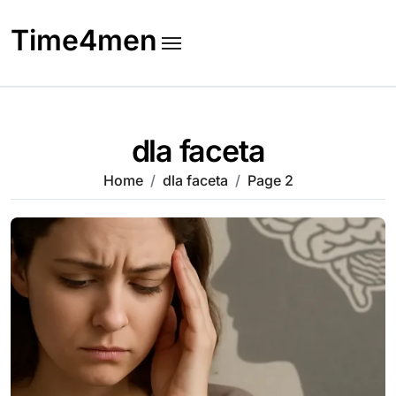
Skip
to
Time4men
content
dla faceta
Home
dla faceta
Page 2